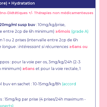
bre) + Hydratation
iéno-Diététiques +/- Thérapies non médicamenteuses
 20mg/ml susp buv
: 10mg/kg/prise,
le entre 2cp de 6h minimum)
≥6mois
(grade A)
 1 ou 2 prises (intervalle entre 2cp de 6h
e longue : intéressant si récurrences
≥6ans ou
os : pour la voie per os, 3mg/kg/24h (2-3
8h minimum)
≥6ans
et pour la voie rectale, 1
ol buv en sachet : 10-15mg/kg/8h
(accord
 : 15mg/kg par prise (4 prises/24h maximum -
experts)