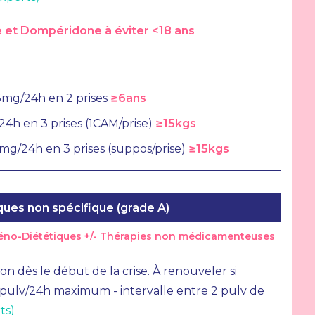
e et Dompéridone à éviter <18 ans
5mg/24h en 2 prises
≥6ans
4h en 3 prises (1CAM/prise)
≥15kgs
g/24h en 3 prises (suppos/prise)
≥15kgs
ques non spécifique (grade A)
iéno-Diététiques +/- Thérapies non médicamenteuses
tion dès le début de la crise. À renouveler si
2 pulv/24h maximum - intervalle entre 2 pulv de
rts)