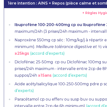
1ère intention : AINS + Repos (pièce calme et som
+ Règles Hyg
Ibuprofène 100-200-400mg cp ou Ibuprofène
maximum/24h (3 prises/24h maximum - interval
Naproxène 550mg cp séc : 10mg/kg/j à répartir en
minimum).
Meilleure tolérance digestive et
½ vi
≥25kgs
(accord d’experts)
Diclofénac 25-50mg cp ou Diclofénac 100mg supp
prises/24h maximum - intervalle entre 2cp de 
suppos/24h
≥15ans
(accord d’experts)
Acide acétylsalicylique 100-250-500mg pdre p s
d’experts)
Paracétamol cp ou efferv ou susp buv ou suppos
intervalle entre 2cp de 6h minimum)
(accord d’