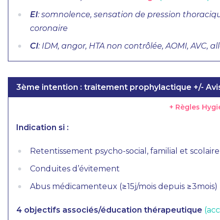
EI
: somnolence, sensation de pression thoraci
coronaire
CI
: IDM, angor, HTA non contrôlée, AOMI, AVC, al
3ème intention : traitement prophylactique +/- Avi
+ Règles Hyg
Indication si :
Retentissement psycho-social, familial et scolaire
Conduites d’évitement
Abus médicamenteux (≥15j/mois depuis ≥3mois)
4 objectifs associés/éducation thérapeutique
(ac