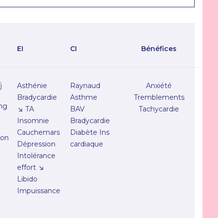
EI
CI
Bénéfices
j
Asthénie
Raynaud
Anxiété
Bradycardie
Asthme
Tremblements
mg
↘︎ TA
BAV
Tachycardie
Insomnie
Bradycardie
Cauchemars
Diabète Ins
ion
Dépression
cardiaque
Intolérance
effort ↘︎
Libido
Impuissance