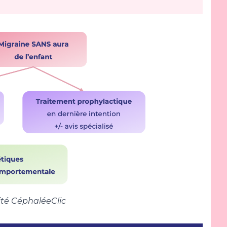
ité CéphaléeClic