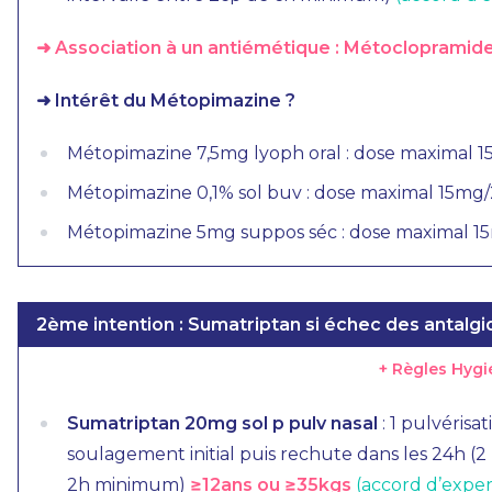
➜ Association à un antiémétique : Métoclopramid
➜ Intérêt du Métopimazine ?
Métopimazine 7,5mg lyoph oral : dose maximal 1
Métopimazine 0,1% sol buv : dose maximal 15mg/2
Métopimazine 5mg suppos séc : dose maximal 15m
2ème intention : Sumatriptan si échec des antalgi
+ Règles Hyg
Sumatriptan 20mg sol p pulv nasal
: 1 pulvérisa
soulagement initial puis rechute dans les 24h (
2h minimum)
≥12ans ou ≥35kgs
(accord d’expe