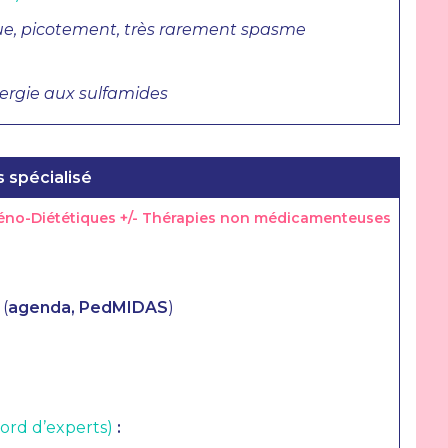
que, picotement, très rarement spasme
lergie aux sulfamides
s spécialisé
iéno-Diététiques +/- Thérapies non médicamenteuses
 (
agenda, PedMIDAS
)
cord d’experts)
: