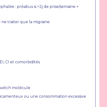
phalée : préabus si >2j de prise/semaine +
 ne traiter que la migraine
EI, CI et comorbidités
 switch molécule
icamenteux ou une consommation excessive