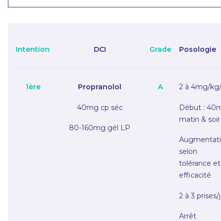
Intention
DCI
Grade
Posologie
1ère
Propranolol
A
2 à 4mg/kg/
40mg cp séc
Début : 40
matin & soir
80-160mg gél LP
Augmentat
selon
tolérance et
efficacité
2 à 3 prises/j
Arrêt