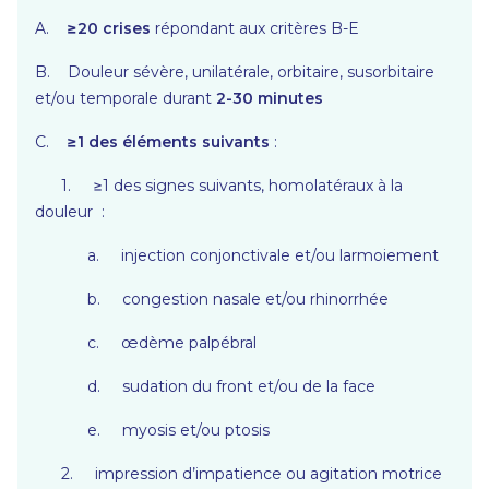
A.
≥20 crises
répondant aux critères B-E
B. Douleur sévère, unilatérale, orbitaire, susorbitaire
et/ou temporale durant
2-30 minutes
C.
≥1 des éléments suivants
:
1. ≥1 des signes suivants, homolatéraux à la
douleur :
a. injection conjonctivale et/ou larmoiement
b. congestion nasale et/ou rhinorrhée
c. œdème palpébral
d. sudation du front et/ou de la face
e. myosis et/ou ptosis
2. impression d’impatience ou agitation motrice