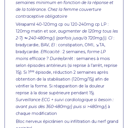
semaines minimum en fonction de la réponse et
de la tolérance. Chez la femme couverture
contraceptive obligatoire
Vérapamil 40-120mg cp ou 120-240mg cp LP :
120mg matin et soir,
augmenter de
120mg tous les
2-7j
↬
240-480mg/j (parfois jusqu’à 720mg/j).
CI
:
bradycardie, BAV
, EI
: constipation, OMI, ↘︎TA,
bradycardie
.
Efficacité
: 2 semaines,
forme LP
moins efficace ?
Durée/arrêt
: semaines à mois
selon épisodes antérieurs (si reprise à l’arrêt, reprise
ère
15j). Si 1
épisode, réduction 2 semaines après
obtention de la stabilisation (120mg/15j) afin de
vérifier la forme. Si réapparition de la douleur
reprise à la dose supérieure pendant 15j.
Surveillance ECG
+ suivi cardiologique si besoin :
avant puis dès 360-480mg/j puis si >480mg/
j à
chaque modification
Bloc nerveux épicrânien ou infiltration du nerf grand